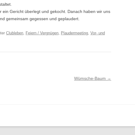
altet.
r ein Gericht überlegt und gekocht. Danach haben wir uns
en und gemeinsam gegessen und geplaudert.
ter
Clubleben
,
Feiern / Vergnügen
,
Plaudermeeting
,
Vor- und
Wümsche-Baum
→